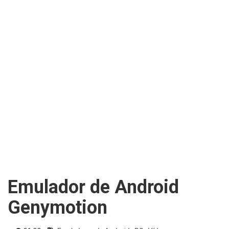
o
n
Emulador de Android
Genymotion