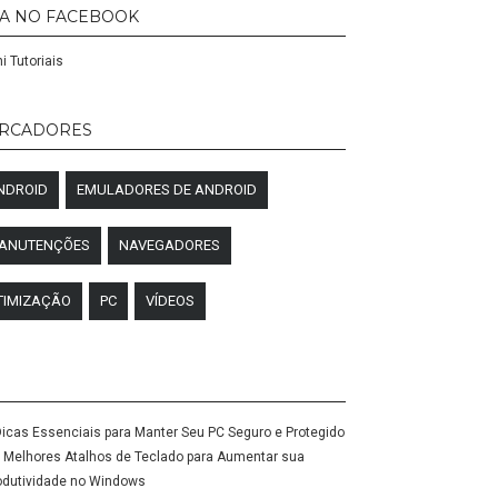
GA NO FACEBOOK
i Tutoriais
RCADORES
NDROID
EMULADORES DE ANDROID
ANUTENÇÕES
NAVEGADORES
TIMIZAÇÃO
PC
VÍDEOS
Dicas Essenciais para Manter Seu PC Seguro e Protegido
 Melhores Atalhos de Teclado para Aumentar sua
odutividade no Windows