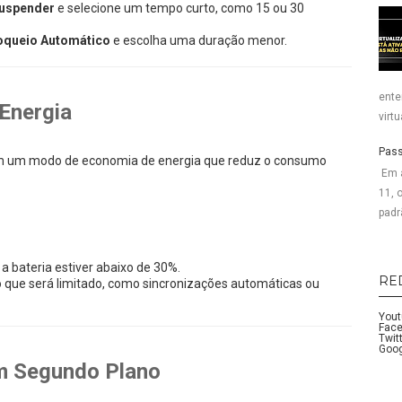
Suspender
e selecione um tempo curto, como 15 ou 30
Bloqueio Automático
e escolha uma duração menor.
ente
Energia
virt
Pass
 um modo de economia de energia que reduz o consumo
Em 
11, 
padr
 bateria estiver abaixo de 30%.
RE
 o que será limitado, como sincronizações automáticas ou
You
Fac
Twit
Goog
em Segundo Plano