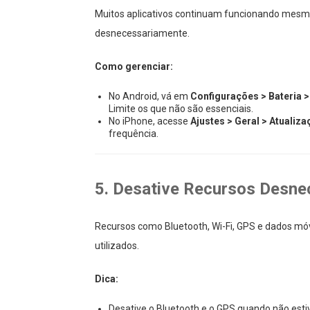
Muitos aplicativos continuam funcionando mesm
desnecessariamente.
Como gerenciar:
No Android, vá em
Configurações > Bateria >
Limite os que não são essenciais.
No iPhone, acesse
Ajustes > Geral > Atualiz
frequência.
5. Desative Recursos Desne
Recursos como Bluetooth, Wi-Fi, GPS e dados 
utilizados.
Dica:
Desative o Bluetooth e o GPS quando não est