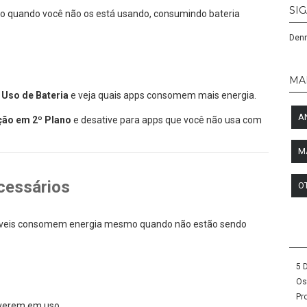
SI
o quando você não os está usando, consumindo bateria
Denn
MA
 Uso de Bateria
e veja quais apps consomem mais energia.
A
ação em 2º Plano
e desative para apps que você não usa com
M
cessários
O
móveis consomem energia mesmo quando não estão sendo
5 
Os
Pr
iverem em uso.