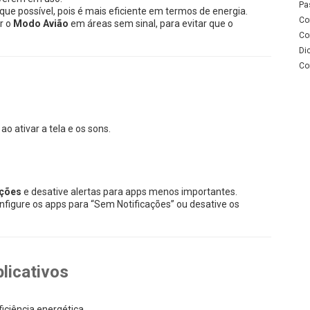
Pa
ue possível, pois é mais eficiente em termos de energia.
Co
r o
Modo Avião
em áreas sem sinal, para evitar que o
Co
Di
Co
o ativar a tela e os sons.
ações
e desative alertas para apps menos importantes.
nfigure os apps para “Sem Notificações” ou desative os
plicativos
iciência energética.