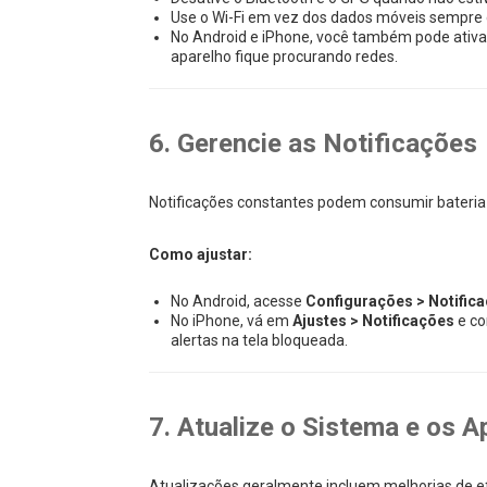
Use o Wi-Fi em vez dos dados móveis sempre q
No Android e iPhone, você também pode ativa
aparelho fique procurando redes.
6. Gerencie as Notificações
Notificações constantes podem consumir bateria a
Como ajustar:
No Android, acesse
Configurações > Notific
No iPhone, vá em
Ajustes > Notificações
e co
alertas na tela bloqueada.
7. Atualize o Sistema e os A
Atualizações geralmente incluem melhorias de ef